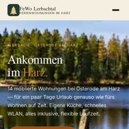
FeWo Lerbachtal
FERIENWOHNUNGEN IM HARZ
LERBACH · OSTERODE AM HARZ
Ankommen
im
Harz.
14 möblierte Wohnungen bei Osterode am Harz
— für ein paar Tage Urlaub genauso wie fürs
Wohnen auf Zeit. Eigene Küche, schnelles
WLAN, alles inklusive, flexible Laufzeit.