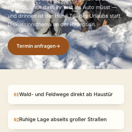
Haustür, ohne dass ihr erst ins Auto müsst —
und drinnen ist der Hund Teil des Urlaubs statt
Diskussionsthema an der Rezeption.
Termin anfragen
→
01
Wald- und Feldwege direkt ab Haustür
02
Ruhige Lage abseits großer Straßen