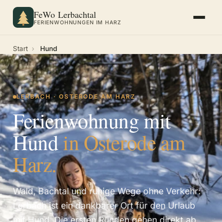
FeWo Lerbachtal
FERIENWOHNUNGEN IM HARZ
Start
›
Hund
LERBACH · OSTERODE AM HARZ
Ferienwohnung mit
Hund
in Osterode am
Harz.
Wald, Bachtal und ruhige Wege ohne Verkehr:
Lerbach ist ein dankbarer Ort für den Urlaub
mit Hund. Die ersten Runden gehen direkt ab