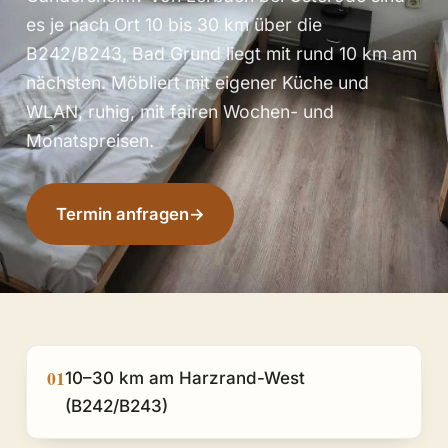
es je nach Ort 10 bis 30 km über die
B242/B243, Bad Grund liegt mit rund 10 km am
nächsten. Möbliert mit eigener Küche und
WLAN, ruhig, mit fairen Wochen- und
Monatspreisen.
Termin anfragen
→
01
10–30 km am Harzrand-West
(B242/B243)