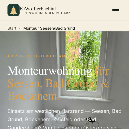
FeWo Lerbachtal
FERIENWOHNUNGEN IM HARZ
Start
›
Monteur Seesen/Bad Grund
LERBACH · OSTERODE AM HARZ
Monteurwohnung
für
Seesen, Bad Grund &
Bockenem.
Einsatz am westlichen Harzrand — Seesen, Bad
Grund, Bockenem, Kalefeld oder Bad
Gandersheim? Von Lerbach bei Osterode sind