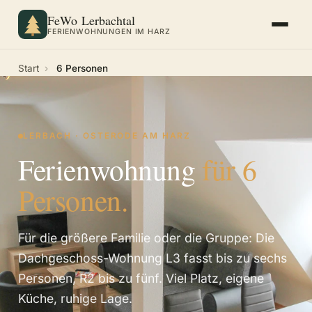
FeWo Lerbachtal
FERIENWOHNUNGEN IM HARZ
Start
›
6 Personen
LERBACH · OSTERODE AM HARZ
Ferienwohnung
für 6
Personen.
Für die größere Familie oder die Gruppe: Die
Dachgeschoss-Wohnung L3 fasst bis zu sechs
Personen, R2 bis zu fünf. Viel Platz, eigene
Küche, ruhige Lage.